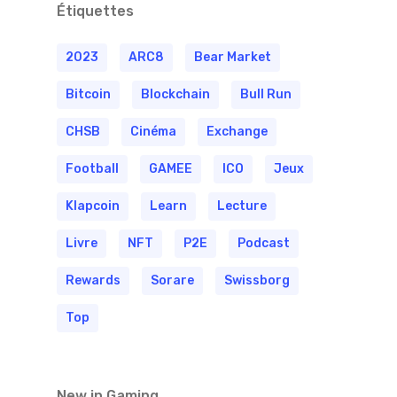
Étiquettes
2023
ARC8
Bear Market
Bitcoin
Blockchain
Bull Run
CHSB
Cinéma
Exchange
Football
GAMEE
ICO
Jeux
Klapcoin
Learn
Lecture
Livre
NFT
P2E
Podcast
Rewards
Sorare
Swissborg
Top
New in Gaming