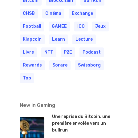
Bitcoin
Blockchain
Bull Run
CHSB
Cinéma
Exchange
Football
GAMEE
ICO
Jeux
Klapcoin
Learn
Lecture
Livre
NFT
P2E
Podcast
Rewards
Sorare
Swissborg
Top
New in Gaming
Une reprise du Bitcoin, une
première envolée vers un
bullrun