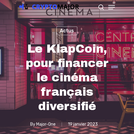
Menu
Skip
search
to
main
Actus
content
Le KlapCoin,
pour financer
le cinéma
français
diversifié
By
Major-One
19 janvier 2023