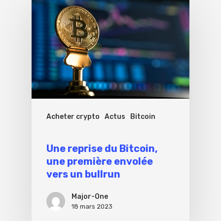
Acheter crypto
Actus
Bitcoin
Une reprise du Bitcoin,
une première envolée
vers un bullrun
Major-One
18 mars 2023